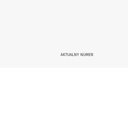
Strona redakcyjna i spis treści
AKTUALNY NUMER