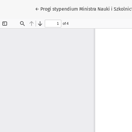
Wróć do szczegółów artykułu
←
Progi stypendium Ministra Nauki i Szkolni